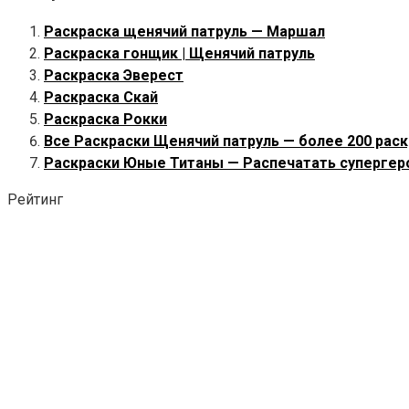
Раскраска щенячий патруль — Маршал
Раскраска гонщик | Щенячий патруль
Раскраска Эверест
Раскраска Скай
Раскраска Рокки
Все Раскраски Щенячий патруль — более 200 рас
Раскраски Юные Титаны — Распечатать супергер
Рейтинг