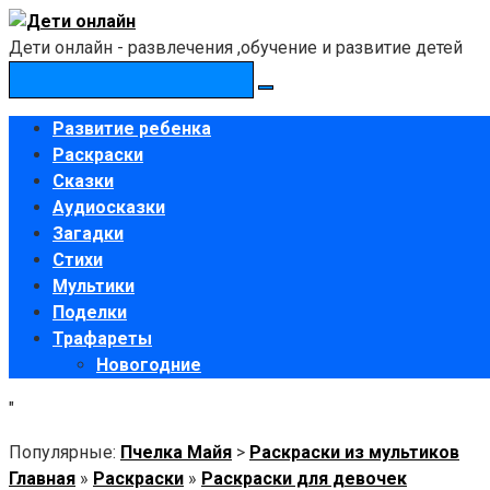
Перейти
к
Дети онлайн - развлечения ,обучение и развитие детей
контенту
Поиск:
Развитие ребенка
Раскраски
Сказки
Аудиосказки
Загадки
Стихи
Мультики
Поделки
Трафареты
Новогодние
"
Популярные:
Пчелка Майя
>
Раскраски из мультиков
Главная
»
Раскраски
»
Раскраски для девочек