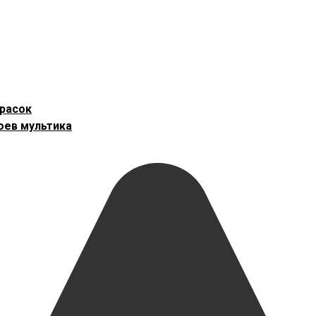
красок
оев мультика