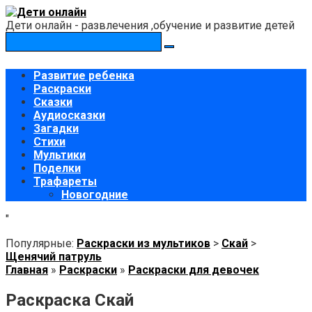
Перейти
к
Дети онлайн - развлечения ,обучение и развитие детей
контенту
Поиск:
Развитие ребенка
Раскраски
Сказки
Аудиосказки
Загадки
Стихи
Мультики
Поделки
Трафареты
Новогодние
"
Популярные:
Раскраски из мультиков
>
Скай
>
Щенячий патруль
Главная
»
Раскраски
»
Раскраски для девочек
Раскраска Скай