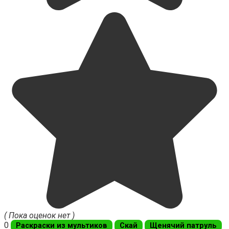
( Пока оценок нет )
0
Раскраски из мультиков
Скай
Щенячий патруль