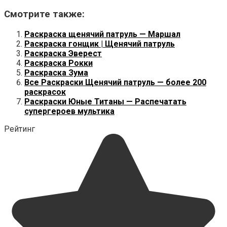
Смотрите также:
Раскраска щенячий патруль — Маршал
Раскраска гонщик | Щенячий патруль
Раскраска Эверест
Раскраска Рокки
Раскраска Зума
Все Раскраски Щенячий патруль — более 200
раскрасок
Раскраски Юные Титаны — Распечатать
супергероев мультика
Рейтинг