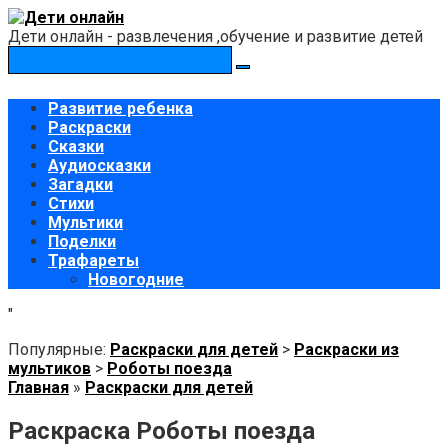
Перейти
к
Дети онлайн - развлечения ,обучение и развитие детей
контенту
Поиск:
Развитие ребенка
Раскраски
Сказки
Аудиосказки
Загадки
Стихи
Мультики
Поделки
Трафареты
Новогодние
"
Популярные:
Раскраски для детей
>
Раскраски из
мультиков
>
Роботы поезда
Главная
»
Раскраски для детей
Раскраска Роботы поезда