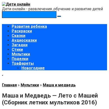
Перейти
к
Дети онлайн - развлечения ,обучение и развитие детей
контенту
Поиск:
Развитие ребенка
Раскраски
Сказки
Аудиосказки
Загадки
Стихи
Мультики
Поделки
Трафареты
Новогодние
"
Главная
»
Мультики
»
Маша и медведь
Маша и Медведь — Лето с Машей
(Сборник летних мультиков 2016)