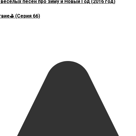
есёлых песен про зиму и Новый Год (2016 год)
вие⛳️ (Серия 66)