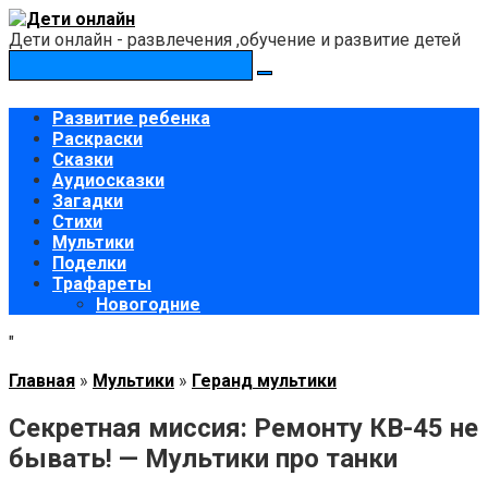
Перейти
к
Дети онлайн - развлечения ,обучение и развитие детей
контенту
Поиск:
Развитие ребенка
Раскраски
Сказки
Аудиосказки
Загадки
Стихи
Мультики
Поделки
Трафареты
Новогодние
"
Главная
»
Мультики
»
Геранд мультики
Секретная миссия: Ремонту КВ-45 не
бывать! — Мультики про танки