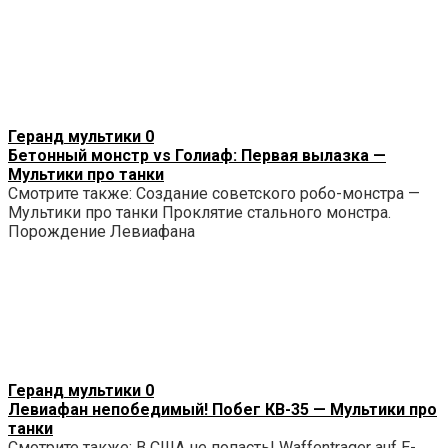
Геранд мультики
0
Бетонный монстр vs Голиаф: Первая вылазка —
Мультики про танки
Смотрите также: Создание советского робо-монстра —
Мультики про танки Проклятие стального монстра.
Порождение Левиафана
Геранд мультики
0
Левиафан непобедимый! Побег КВ-35 — Мультики про
танки
Смотрите также: В США не попасть! Waffentrager auf E-