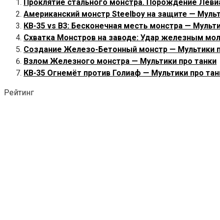
Проклятие стального монстра. Порождение Леви
Американский монстр Steelboy на защите — Мульт
КВ-35 vs B3: Бесконечная месть монстра — Мульти
Схватка Монстров на заводе: Удар железным мол
Создание Железо-Бетонный монстр — Мультики п
Взлом Железного монстра — Мультики про танки
КВ-35 Огнемёт против Голиаф — Мультики про тан
Рейтинг