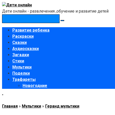
Перейти
к
Дети онлайн - развлечения ,обучение и развитие детей
контенту
Поиск:
Развитие ребенка
Раскраски
Сказки
Аудиосказки
Загадки
Стихи
Мультики
Поделки
Трафареты
Новогодние
"
Главная
»
Мультики
»
Геранд мультики