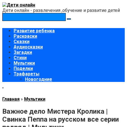
Перейти
к
Дети онлайн - развлечения ,обучение и развитие детей
контенту
Поиск:
Развитие ребенка
Раскраски
Сказки
Аудиосказки
Загадки
Стихи
Мультики
Поделки
Трафареты
Новогодние
"
Главная
»
Мультики
Важное дело Мистера Кролика |
Свинка Пеппа на русском все серии