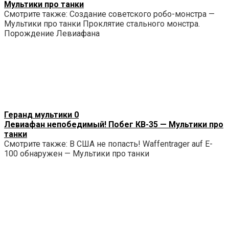
Мультики про танки
Смотрите также: Создание советского робо-монстра —
Мультики про танки Проклятие стального монстра.
Порождение Левиафана
Геранд мультики
0
Левиафан непобедимый! Побег КВ-35 — Мультики про
танки
Смотрите также: В США не попасть! Waffentrager auf E-
100 обнаружен — Мультики про танки