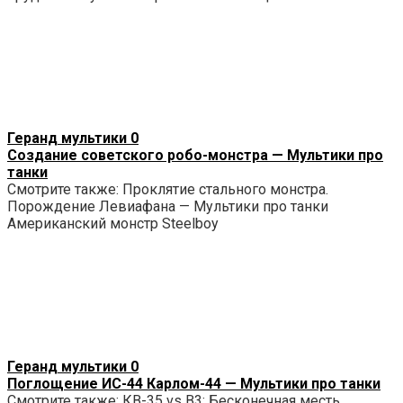
Геранд мультики
0
Создание советского робо-монстра — Мультики про
танки
Смотрите также: Проклятие стального монстра.
Порождение Левиафана — Мультики про танки
Американский монстр Steelboy
Геранд мультики
0
Поглощение ИС-44 Карлом-44 — Мультики про танки
Смотрите также: КВ-35 vs B3: Бесконечная месть