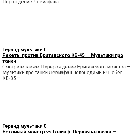
Порождение Левиафана
Геранд мультики
0
Ракеты против Британского КВ-45 — Мультики про
танки
Смотрите также: Перерождение Британского монстра —
Мультики про танки Левиафан непобедимый! Побег
КВ-35 —
Геранд мультики
0
Бетонный монстр vs Голиаф: Первая вылазка —