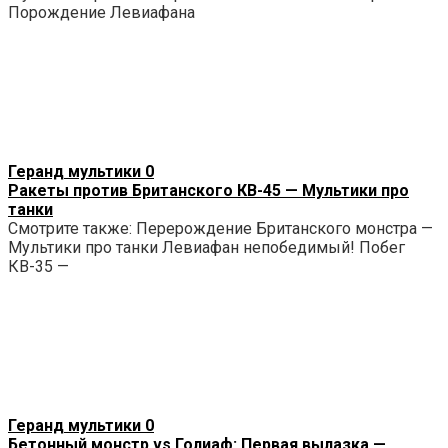
Порождение Левиафана
Геранд мультики
0
Ракеты против Британского КВ-45 — Мультики про
танки
Смотрите также: Перерождение Британского монстра —
Мультики про танки Левиафан непобедимый! Побег
КВ-35 —
Геранд мультики
0
Бетонный монстр vs Голиаф: Первая вылазка —