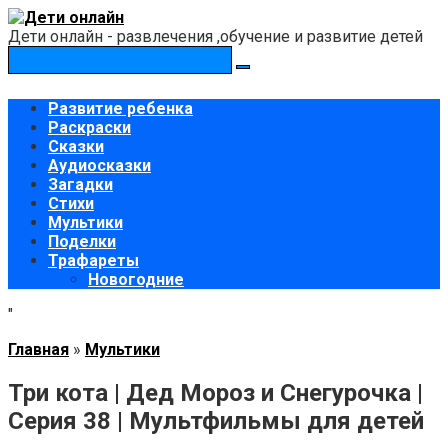
Перейти
к
Дети онлайн - развлечения ,обучение и развитие детей
контенту
Поиск:
Развитие ребенка
Раскраски
Сказки
Аудиосказки
Загадки
Стихи
Мультики
Поделки
Трафареты
Новогодние
"
Главная
»
Мультики
Три кота | Дед Мороз и Снегурочка |
Серия 38 | Мультфильмы для детей