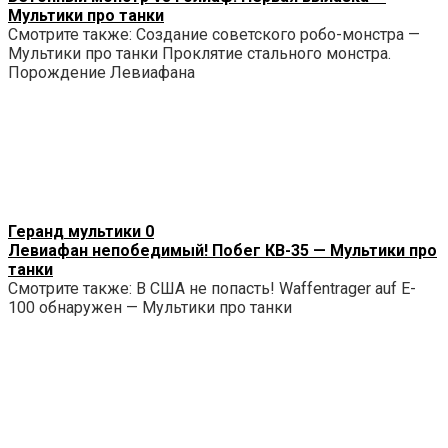
Мультики про танки
Смотрите также: Создание советского робо-монстра —
Мультики про танки Проклятие стального монстра.
Порождение Левиафана
Геранд мультики
0
Левиафан непобедимый! Побег КВ-35 — Мультики про
танки
Смотрите также: В США не попасть! Waffentrager auf E-
100 обнаружен — Мультики про танки