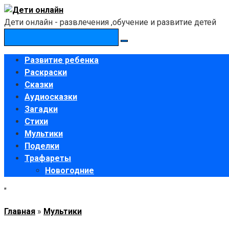
Перейти
к
Дети онлайн - развлечения ,обучение и развитие детей
контенту
Поиск:
Развитие ребенка
Раскраски
Сказки
Аудиосказки
Загадки
Стихи
Мультики
Поделки
Трафареты
Новогодние
"
Главная
»
Мультики