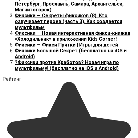
Петербург, Ярославль, Самара, Архангельск,
Магнитогорск)
Фиксики — Секреты фиксиков (8). Кто
озвучивает героев (часть 3). Как создается
мультфильм
Фиксики — Новая интерактивная фикси-книжка
«Холодильник» в приложении Kids Corner!
Фиксики — Фикси Прятки | Игры для детей
Фиксики Большой Секрет (бесплатно на iOS и
Android)
?Фиксики против Кработов? Новая игра по
мультфильму! (бесплатно на iOS и Android)
Рейтинг