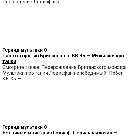
Порождение Левиафана
Геранд мультики
0
Ракеты против Британского КВ-45 — Мультики про
танки
Смотрите также: Перерождение Британского монстра —
Мультики про танки Левиафан непобедимый! Побег
КВ-35 —
Геранд мультики
0
Бетонный монстр vs Голиаф: Первая вылазка —