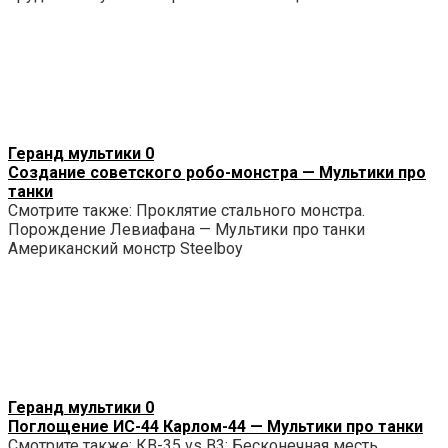
Геранд мультики
0
Создание советского робо-монстра — Мультики про
танки
Смотрите также: Проклятие стального монстра.
Порождение Левиафана — Мультики про танки
Американский монстр Steelboy
Геранд мультики
0
Поглощение ИС-44 Карлом-44 — Мультики про танки
Смотрите также: КВ-35 vs B3: Бесконечная месть