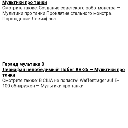
Мультики про танки
Смотрите также: Создание советского робо-монстра —
Мультики про танки Проклятие стального монстра.
Порождение Левиафана
Геранд мультики
0
Левиафан непобедимый! Побег КВ-35 — Мультики про
танки
Смотрите также: В США не попасть! Waffentrager auf E-
100 обнаружен — Мультики про танки