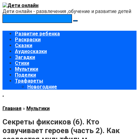
Перейти
к
Дети онлайн - развлечения ,обучение и развитие детей
контенту
Поиск:
Развитие ребенка
Раскраски
Сказки
Аудиосказки
Загадки
Стихи
Мультики
Поделки
Трафареты
Новогодние
"
Главная
»
Мультики
Секреты фиксиков (6). Кто
озвучивает героев (часть 2). Как