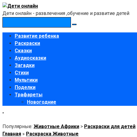
Перейти
к
Дети онлайн - развлечения ,обучение и развитие детей
контенту
Поиск:
Развитие ребенка
Раскраски
Сказки
Аудиосказки
Загадки
Стихи
Мультики
Поделки
Трафареты
Новогодние
"
Популярные:
Животные Африки
>
Раскраски для детей
Главная
»
Раскраска Животные