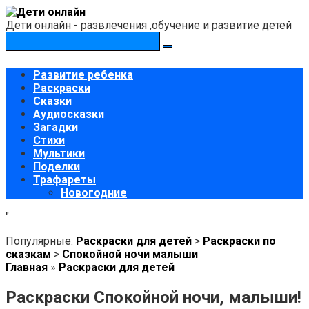
Перейти
к
Дети онлайн - развлечения ,обучение и развитие детей
контенту
Поиск:
Развитие ребенка
Раскраски
Сказки
Аудиосказки
Загадки
Стихи
Мультики
Поделки
Трафареты
Новогодние
"
Популярные:
Раскраски для детей
>
Раскраски по
сказкам
>
Спокойной ночи малыши
Главная
»
Раскраски для детей
Раскраски Спокойной ночи, малыши!