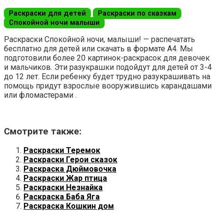
Раскраски для детей
Раскраски по сказкам
Спокойной ночи малыши
Раскраски Спокойной ночи, малыши! — распечатать
бесплатно для детей или скачать в формате А4. Мы
подготовили более 20 картинок-раскрасок для девочек
и мальчиков. Эти разукрашки подойдут для детей от 3-4
до 12 лет. Если ребенку будет трудно разукрашивать на
помощь придут взрослые вооружившись карандашами
или фломастерами .
Смотрите также:
Раскраски Теремок
Раскраски Герои сказок
Раскраска Дюймовочка
Раскраски Жар птица
Раскраски Незнайка
Раскраска Баба Яга
Раскраска Кошкин дом