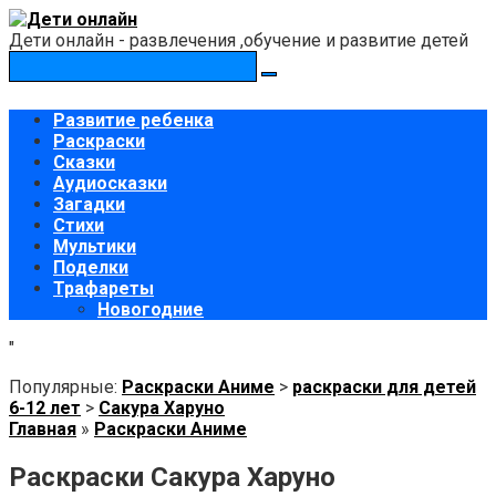
Перейти
к
Дети онлайн - развлечения ,обучение и развитие детей
контенту
Поиск:
Развитие ребенка
Раскраски
Сказки
Аудиосказки
Загадки
Стихи
Мультики
Поделки
Трафареты
Новогодние
"
Популярные:
Раскраски Аниме
>
раскраски для детей
6-12 лет
>
Сакура Харуно
Главная
»
Раскраски Аниме
Раскраски Сакура Харуно