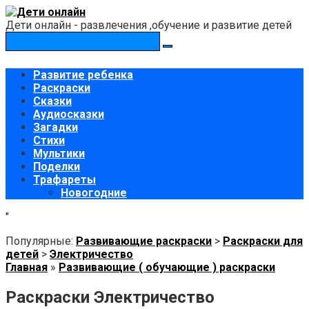
Перейти
к
Дети онлайн - развлечения ,обучение и развитие детей
контенту
Поиск:
Развитие ребенка
Раскраски
Сказки
Аудиосказки
Загадки
Стихи
Мультики
Поделки
Трафареты
Новогодние
"
Популярные:
Развивающие раскраски
>
Раскраски для
детей
>
Электричество
Главная
»
Развивающие ( обучающие ) раскраски
Раскраски Электричество