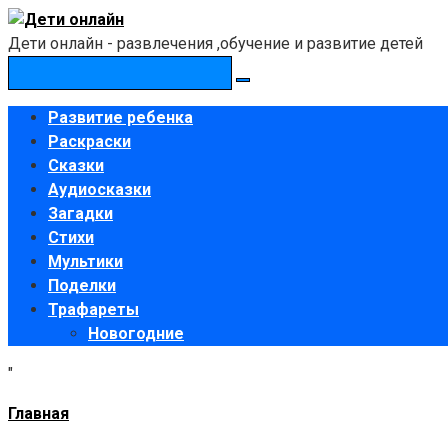
Перейти
к
Дети онлайн - развлечения ,обучение и развитие детей
контенту
Поиск:
Развитие ребенка
Раскраски
Сказки
Аудиосказки
Загадки
Стихи
Мультики
Поделки
Трафареты
Новогодние
"
Главная